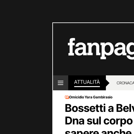
ATTUALITÀ
CRONACA
Omicidio Yara Gambirasio
LOTTO E
Bossetti a Bel
Dna sul corpo 
sapere anche i