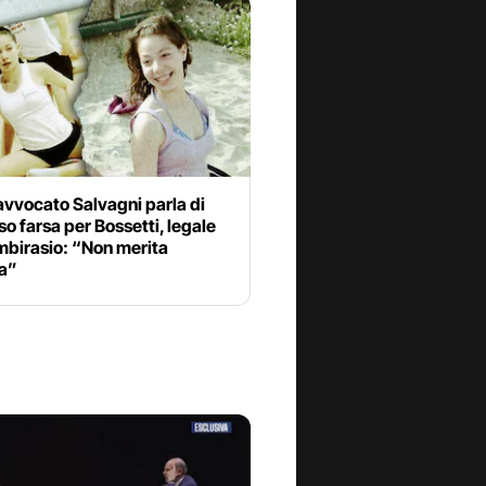
’avvocato Salvagni parla di
o farsa per Bossetti, legale
mbirasio: “Non merita
ta”