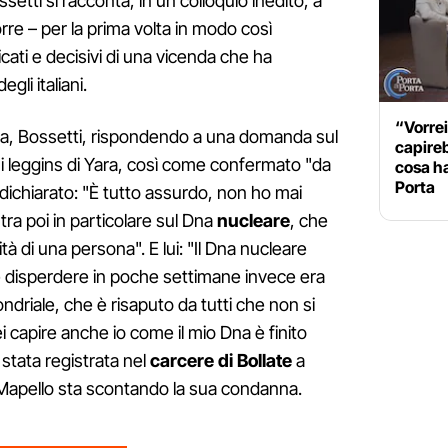
setti si racconta, in un colloquio inedito, a
orre – per la prima volta in modo così
icati e decisivi di una vicenda che ha
gli italiani.
“Vorrei
ata, Bossetti, rispondendo a una domanda sul
capireb
sui leggins di Yara, così come confermato "da
cosa ha
Porta
 dichiarato: "È tutto assurdo, non ho mai
ra poi in particolare sul Dna
nucleare
, che
ità di una persona". E lui: "Il Dna nucleare
disperdere in poche settimane invece era
ndriale, che è risaputo da tutti che non si
i capire anche io come il mio Dna è finito
 è stata registrata nel
carcere di
Bollate
a
 Mapello sta scontando la sua condanna.