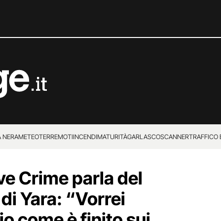
 NERA
METEO
TERREMOTI
INCENDI
MATURITÀ
GARLASCO
SCANNER
TRAFFICO E
 SUPERENALOTTO
ve Crime parla del
di Yara: “Vorrei
o come è finito sui