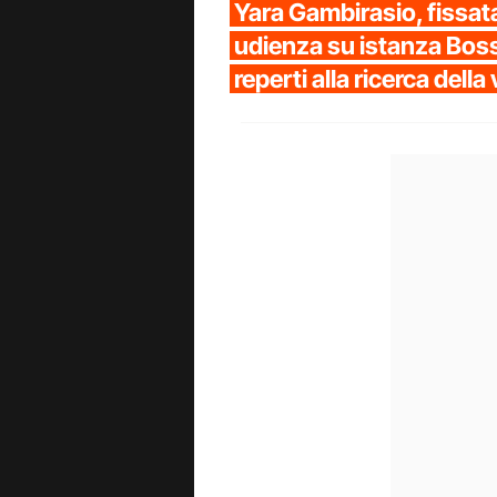
Yara Gambirasio, fissata
udienza su istanza Bos
reperti alla ricerca della