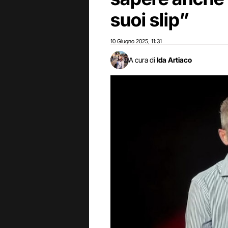
suoi slip”
10 Giugno 2025
11:31
,
A cura di
Ida Artiaco