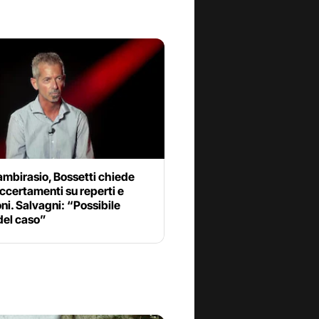
mbirasio, Bossetti chiede
ccertamenti su reperti e
i. Salvagni: “Possibile
del caso”