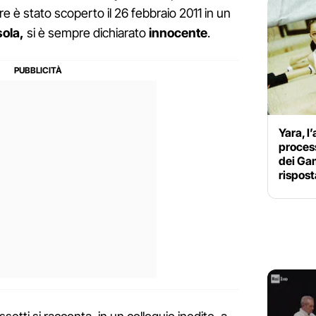
e è stato scoperto il 26 febbraio 2011 in un
sola,
si è sempre dichiarato
innocente
.
Yara, l
process
dei Ga
rispos