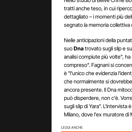
Nello studio di Belve Crime Bos
tratti anche teso, in cui riperc
dettagliato – i momenti più del
segnato la memoria collettiva de
Nelle anticipazioni della punt
suo
Dna
trovato sugli slip e 
analisi compiute più volte", ha
compreso". Fagnani si concent
è "l'unico che evidenzia l'ident
che normalmente si dovrebbe 
ancora presente. Il Dna mitoco
può disperdere, non c'è. Vorre
sugli slip di Yara". L'intervista
Milano, dove l'ex muratore di
LEGGI ANCHE