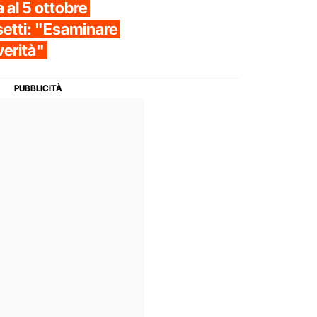
 al 5 ottobre
setti: "Esaminare
 verità"