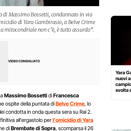
ta di Massimo Bossetti, condannato in via
’omicidio di Yara Gambirasio, a Belve Crime
a mitocondriale non c’è, è tutto assurdo”.
VIDEO CONSIGLIATO
Yara Ga
nuovi a
campion
svolta 
 a
Massimo
Bossetti
di
Francesca
e ospite della puntata di
Belve
Crime
, lo
 lei condotta in onda questa sera su Rai 2.
initiva all'ergastolo per
l'omicidio di Yara
ne di
Brembate
di
Sopra
, scomparsa il 26