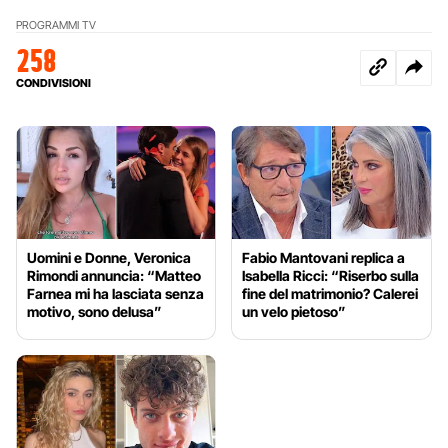
PROGRAMMI TV
258
CONDIVISIONI
Uomini e Donne, Veronica
Fabio Mantovani replica a
Rimondi annuncia: “Matteo
Isabella Ricci: “Riserbo sulla
Farnea mi ha lasciata senza
fine del matrimonio? Calerei
motivo, sono delusa”
un velo pietoso”