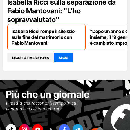
Isabella Ricci sulla separazione da
Fabio Mantovani: "L'ho
sopravvalutato"
Isabella Ricci rompe il silenzio
"Dopo un anno e d
sulla fine del matrimonio con
insieme, il 19 genn
Fabio Mantovani
è cambiato impro
LEGGI TUTTA LA STORIA
SEGUI
Più che un giornale
Il media che racconta il tempo in cui
viviamo con occhi moderni