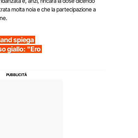
idanzata e, anzi, rincara la dose dicendo
rata molta noia e che la partecipazione a
ne.
land spiega
so giallo: "Ero