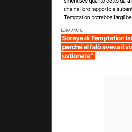
smentisce quanto detto dalla f
che nel loro rapporto è subent
Temptation potrebbe fargli be
LEGGI ANCHE
Soraya di Temptation Is
perché al falò aveva il vi
ustionata"