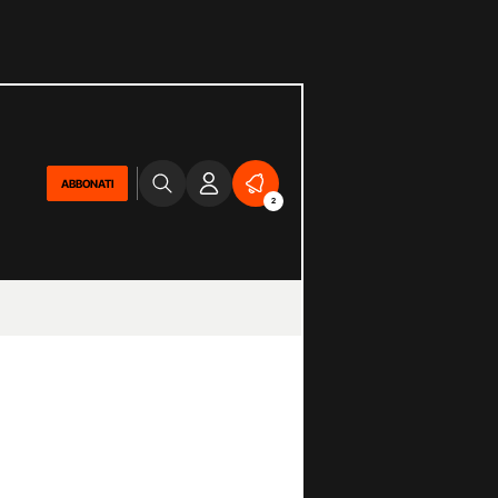
ABBONATI
2