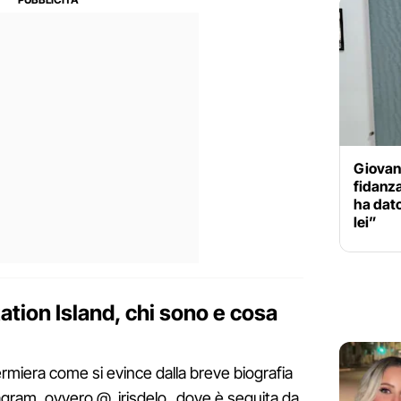
Giovann
fidanza
ha dato
lei”
ation Island, chi sono e cosa
fermiera come si evince dalla breve biografia
tagram, ovvero @_irisdelo_ dove è seguita da