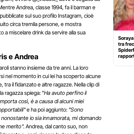
Mentre Andrea, classe 1994, fa il barman e
 pubblicate sul suo profilo Instagram, cioè
ito circa tremila persone, e mostra
o a miscelare drink da servire alla sua
Soraya
tra fre
Spider
Iris e Andrea
rappor
roli stanno insieme da tre anni. La loro
arsi nel momento in cui lei ha scoperto alcune
 tra il fidanzato e altre ragazze. Nella clip di
a ragazza spiega: "
Ha avuto perfino il
omporta così, è a causa di alcuni miei
pportabili"
e ha poi aggiunto:
"Sono
e, nonostante io sia innamorata, mi domando
he merito".
Andrea, dal canto suo, non