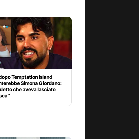
 dopo Temptation Island
nterebbe Simona Giordano:
detto che aveva lasciato
sca”