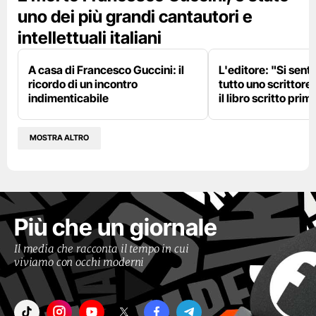
uno dei più grandi cantautori e
intellettuali italiani
A casa di Francesco Guccini: il
L'editore: "Si sent
ricordo di un incontro
tutto uno scrittore
indimenticabile
il libro scritto pri
MOSTRA ALTRO
Più che un giornale
Il media che racconta il tempo in cui
viviamo con occhi moderni