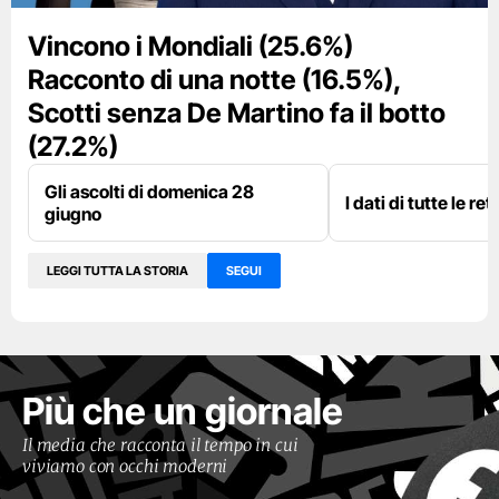
Vincono i Mondiali (25.6%)
Racconto di una notte (16.5%),
Scotti senza De Martino fa il botto
(27.2%)
Gli ascolti di domenica 28
I dati di tutte le re
giugno
LEGGI TUTTA LA STORIA
SEGUI
Più che un giornale
Il media che racconta il tempo in cui
viviamo con occhi moderni