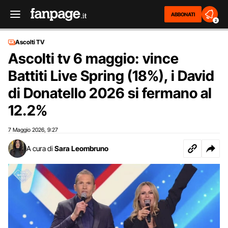
ABBONATI
2
Ascolti TV
Ascolti tv 6 maggio: vince
Battiti Live Spring (18%), i David
di Donatello 2026 si fermano al
12.2%
7 Maggio 2026
9:27
,
A cura di
Sara Leombruno