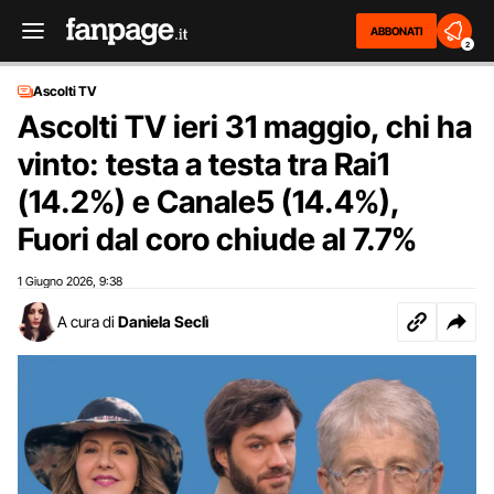
ABBONATI
2
Ascolti TV
Ascolti TV ieri 31 maggio, chi ha
vinto: testa a testa tra Rai1
(14.2%) e Canale5 (14.4%),
Fuori dal coro chiude al 7.7%
1 Giugno 2026
9:38
,
A cura di
Daniela Seclì