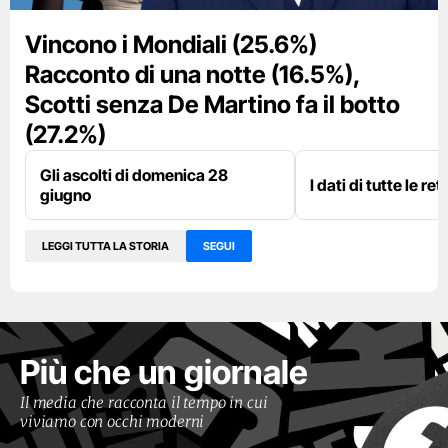
Vincono i Mondiali (25.6%)
Racconto di una notte (16.5%),
Scotti senza De Martino fa il botto
(27.2%)
Gli ascolti di domenica 28
I dati di tutte le re
giugno
LEGGI TUTTA LA STORIA
SEGUI
Più che un giornale
Il media che racconta il tempo in cui
viviamo con occhi moderni