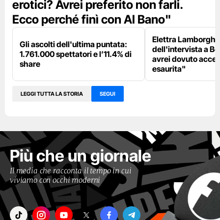
erotici? Avrei preferito non farli.
Ecco perché finì con Al Bano"
Elettra Lamborghin
Gli ascolti dell'ultima puntata:
dell'intervista a B
1.761.000 spettatori e l’11.4% di
avrei dovuto accet
share
esaurita"
LEGGI TUTTA LA STORIA
SEGUI
Più che un giornale
Il media che racconta il tempo in cui
viviamo con occhi moderni