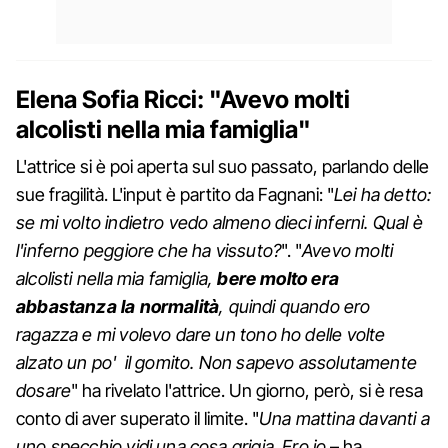
Elena Sofia Ricci: "Avevo molti
alcolisti nella mia famiglia"
L'attrice si è poi aperta sul suo passato, parlando delle
sue fragilità. L'input è partito da Fagnani: "
Lei ha detto:
se mi volto indietro vedo almeno dieci inferni. Qual è
l'inferno peggiore che ha vissuto?
". "
Avevo molti
alcolisti nella mia famiglia,
bere molto era
abbastanza la normalità
, quindi quando ero
ragazza e mi volevo dare un tono ho delle volte
alzato un po' il gomito. Non sapevo assolutamente
dosare
" ha rivelato l'attrice. Un giorno, però, si è resa
conto di aver superato il limite. "
Una mattina davanti a
uno specchio vidi una cosa grigia. Ero io
– ha