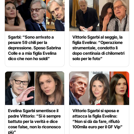
Sgarbi: “Sono arrivato a
Vittorio Sgarbi al seggio, la
pesare 59 chili per la
figlia Evelina: “Operazione
depressione. Sposo Sabrina
strumentale, condotto lì
Colle e a mia figlia Evelina
dopo centinaia di chilometri
dico che non ho soldi”
solo per le foto”
Evelina Sgarbi smentisce il
Vittorio Sgarbi si sposa e
padre Vittorio: “Si è sempre
attacca la figlia Evelina:
battuto per la verità e dice
“Non si dà da fare, rifiutò
cose false, non lo riconosco
100mila euro per il GF Vip”
più”