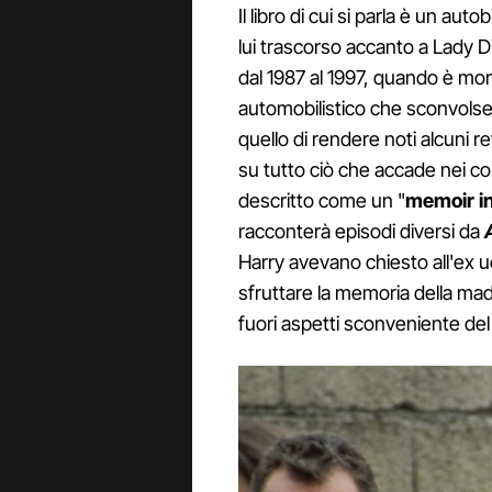
Il libro di cui si parla è un auto
lui trascorso accanto a Lady 
dal 1987 al 1997, quando è mor
automobilistico che sconvolse i
quello di rendere noti alcuni r
su tutto ciò che accade nei corr
descritto come un "
memoir in
racconterà episodi diversi da
Harry avevano chiesto all'ex u
sfruttare la memoria della madr
fuori aspetti sconveniente del