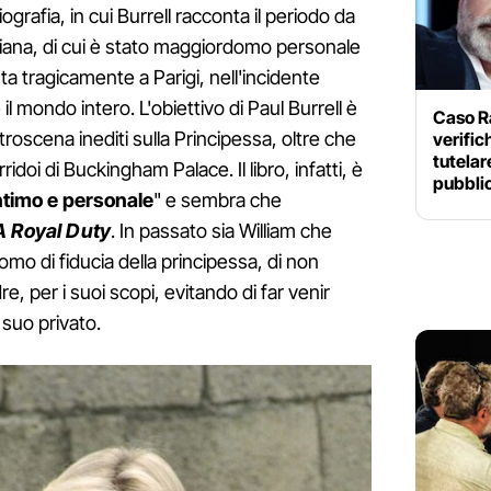
biografia, in cui Burrell racconta il periodo da
Diana, di cui è stato maggiordomo personale
ta tragicamente a Parigi, nell'incidente
l mondo intero. L'obiettivo di Paul Burrell è
Caso Ra
etroscena inediti sulla Principessa, oltre che
verific
tutelar
idoi di Buckingham Palace. Il libro, infatti, è
pubbli
timo e personale
" e sembra che
A Royal Duty
. In passato sia William che
omo di fiducia della principessa, di non
e, per i suoi scopi, evitando di far venir
 suo privato.