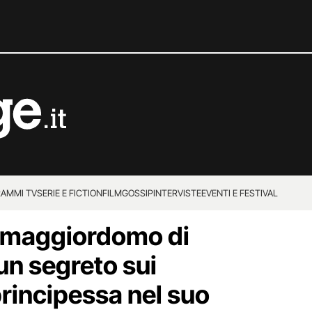
AMMI TV
SERIE E FICTION
FILM
GOSSIP
INTERVISTE
EVENTI E FESTIVAL
il maggiordomo di
un segreto sui
principessa nel suo