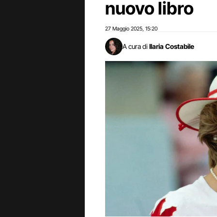
nuovo libro
27 Maggio 2025
15:20
,
A cura di
Ilaria Costabile