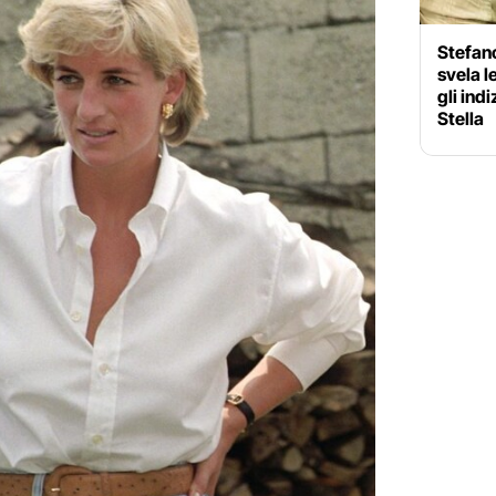
Stefano
svela l
gli ind
Stella