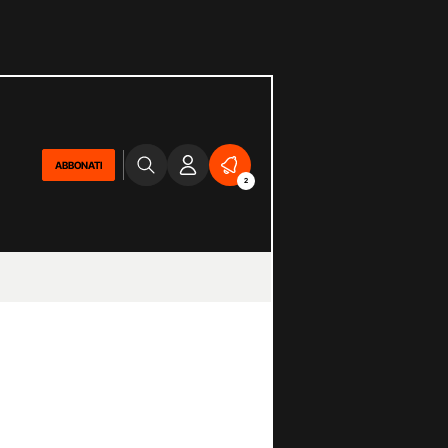
ABBONATI
2