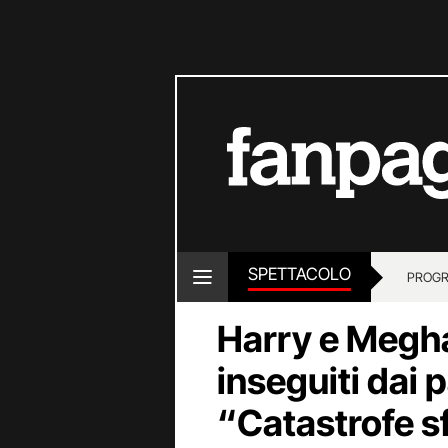
SPETTACOLO
PROGR
Harry e Megha
inseguiti dai 
“Catastrofe s