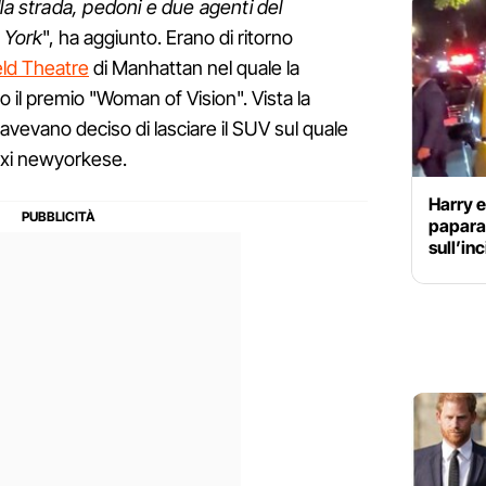
lla
strada, pedoni e due agenti del
w York
", ha aggiunto. Erano di ritorno
geld Theatre
di Manhattan nel quale la
o il premio "Woman of Vision". Vista la
 avevano deciso di lasciare il SUV sul quale
taxi newyorkese.
Harry e
papara
sull’in