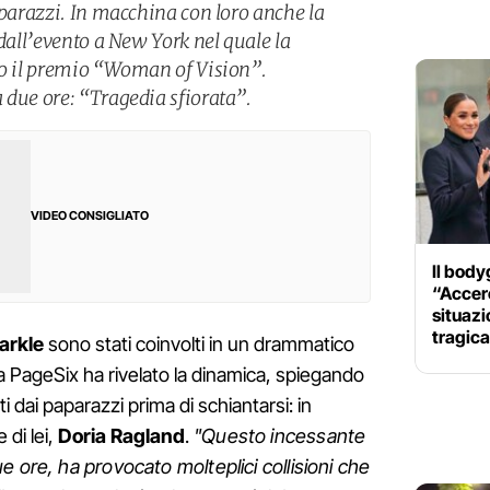
aparazzi. In macchina con loro anche la
 dall’evento a New York nel quale la
to il premio “Woman of Vision”.
 due ore: “Tragedia sfiorata”.
VIDEO CONSIGLIATO
Il bod
“Accerc
situaz
tragic
rkle
sono stati coinvolti in un drammatico
 a PageSix ha rivelato la dinamica, spiegando
ti dai paparazzi prima di schiantarsi: in
di lei,
Doria Ragland
.
"Questo incessante
 ore, ha provocato molteplici collisioni che