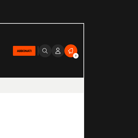
ABBONATI
2