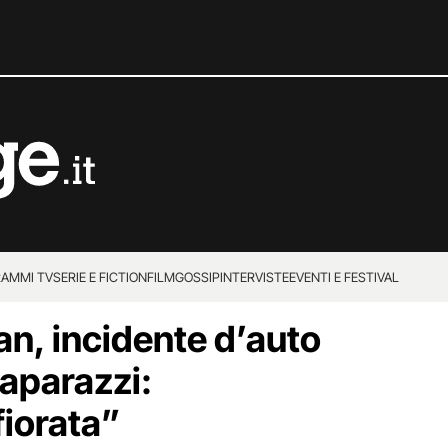
AMMI TV
SERIE E FICTION
FILM
GOSSIP
INTERVISTE
EVENTI E FESTIVAL
n, incidente d’auto
paparazzi:
fiorata”