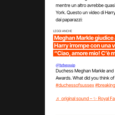
mentre un altro avrebbe quasi 
York. Questo un video di Harry
dai paparazzi:
LEGGI ANCHE
Meghan Markle giudice 
Harry irrompe con una 
“Ciao, amore mio! C’è m
@hrhgossip
Duchess Meghan Markle and P
Awards. What did you think o
#duchessofsussex
#breakin
♬ original sound – ✨ Royal F