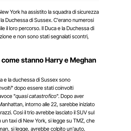
i New York ha assistito la squadra di sicurezza
e la Duchessa di Sussex. C'erano numerosi
le il loro percorso. Il Duca e la Duchessa di
zione e non sono stati segnalati scontri,
", come stanno Harry e Meghan
uca e la duchessa di Sussex sono
volti
" dopo essere stati coinvolti
tavoce "
quasi catastrofico
". Dopo aver
Manhattan, intorno alle 22, sarebbe iniziato
azzi. Così il trio avrebbe lasciato il SUV sul
u un taxi di New York, si legge su TMZ, che
man, si legge, avrebbe colpito un'auto,