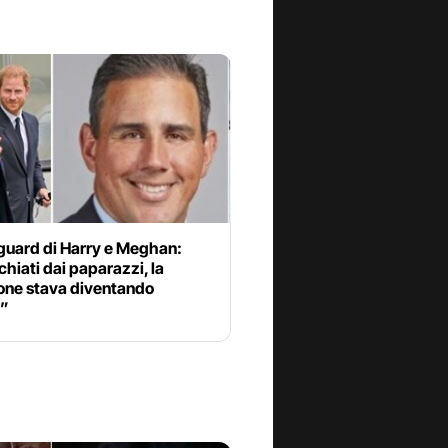
yguard di Harry e Meghan:
hiati dai paparazzi, la
ione stava diventando
a”