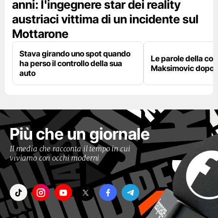
anni: l'ingegnere star dei reality
austriaci vittima di un incidente sul
Mottarone
Stava girando uno spot quando
Le parole della c
ha perso il controllo della sua
Maksimovic dopo l
auto
Più che un giornale
Il media che racconta il tempo in cui
viviamo con occhi moderni