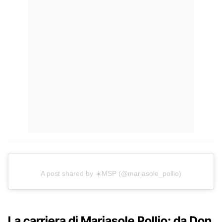
A post shared by ☀️MSP (@mariasole_pollio)
La carriera di Mariasole Pollio: da Don