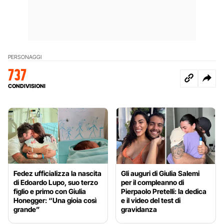
PERSONAGGI
737
CONDIVISIONI
Fedez ufficializza la nascita
Gli auguri di Giulia Salemi
di Edoardo Lupo, suo terzo
per il compleanno di
figlio e primo con Giulia
Pierpaolo Pretelli: la dedica
Honegger: “Una gioia così
e il video del test di
grande”
gravidanza