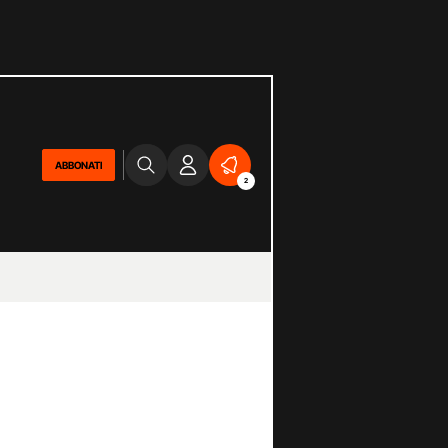
ABBONATI
2