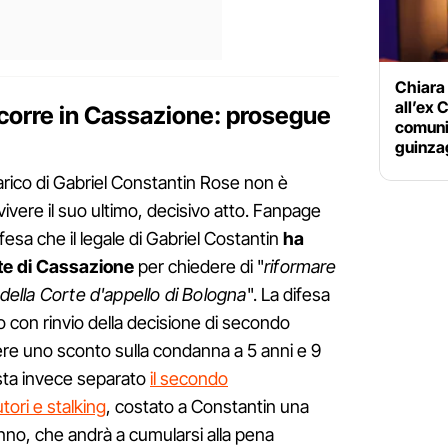
Chiara 
all’ex 
icorre in Cassazione: prosegue
comuni
guinza
carico di Gabriel Constantin Rose non è
vivere il suo ultimo, decisivo atto. Fanpage
ifesa che il legale di Gabriel Costantin
ha
rte di Cassazione
per chiedere di "
riformare
a della Corte d'appello di Bologna
". La difesa
 con rinvio della decisione di secondo
nere uno sconto sulla condanna a 5 anni e 9
esta invece separato
il secondo
ori e stalking
, costato a Constantin una
nno, che andrà a cumularsi alla pena