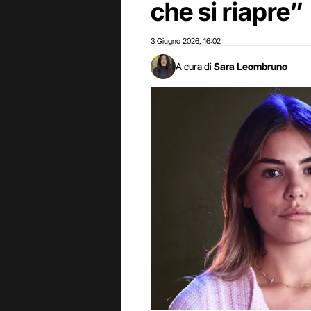
che si riapre”
3 Giugno 2026
16:02
,
A cura di
Sara Leombruno