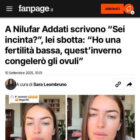
ABBONATI
2
A Nilufar Addati scrivono “Sei
incinta?”, lei sbotta: “Ho una
fertilità bassa, quest’inverno
congelerò gli ovuli”
10 Settembre 2025
10:01
,
A cura di
Sara Leombruno