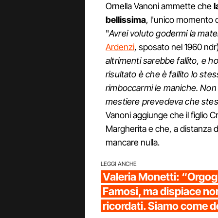
Ornella Vanoni ammette che
l
bellissima
, l'unico momento de
"
Avrei voluto godermi la mat
Ardenzi
, sposato nel 1960 ndr
altrimenti sarebbe fallito, e h
risultato è che è fallito lo 
rimboccarmi le maniche. Non mi
mestiere prevedeva che stessi 
Vanoni aggiunge che il figlio C
Margherita e che, a distanza di
mancare nulla.
LEGGI ANCHE
Valeria Monetti: “Orgog
Famosi, ma dispiace no
ricordati. Siamo come d