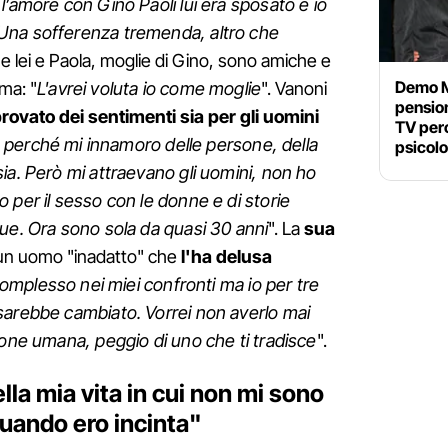
l’amore con Gino Paoli lui era sposato e io
Una sofferenza tremenda, altro che
che lei e Paola, moglie di Gino, sono amiche e
Demo Mo
ima: "
L'avrei voluta io come moglie
". Vanoni
pension
rovato dei sentimenti sia per gli uomini
TV perc
 perché mi innamoro delle persone, della
psicol
ia. Però mi attraevano gli uomini, non ho
 per il sesso con le donne e di storie
ue. Ora sono sola da quasi 30 anni
". La
sua
un uomo "inadatto" che
l'ha delusa
omplesso nei miei confronti ma io per tre
sarebbe cambiato. Vorrei non averlo mai
ione umana, peggio di uno che ti tradisce
".
la mia vita in cui non mi sono
quando ero incinta"