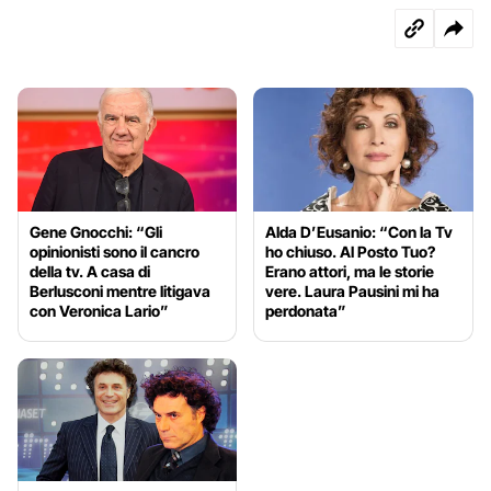
Gene Gnocchi: “Gli
Alda D’Eusanio: “Con la Tv
opinionisti sono il cancro
ho chiuso. Al Posto Tuo?
della tv. A casa di
Erano attori, ma le storie
Berlusconi mentre litigava
vere. Laura Pausini mi ha
con Veronica Lario”
perdonata”