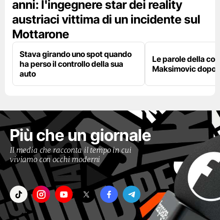
anni: l'ingegnere star dei reality
austriaci vittima di un incidente sul
Mottarone
Stava girando uno spot quando
Le parole della c
ha perso il controllo della sua
Maksimovic dopo l
auto
Più che un giornale
Il media che racconta il tempo in cui
viviamo con occhi moderni