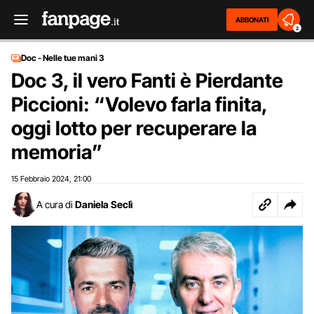
ABBONATI
2
Doc - Nelle tue mani 3
Doc 3, il vero Fanti è Pierdante
Piccioni: “Volevo farla finita,
oggi lotto per recuperare la
memoria”
15 Febbraio 2024
21:00
,
A cura di
Daniela Seclì