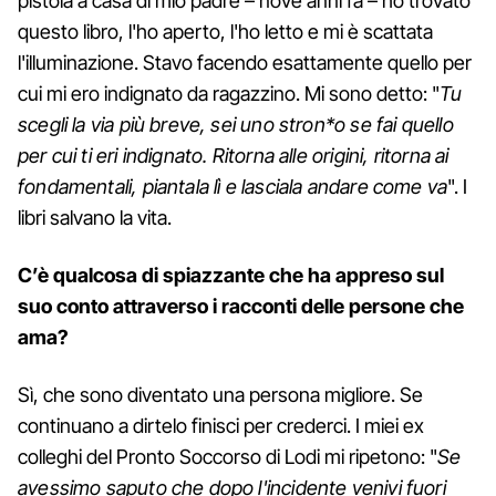
pistola a casa di mio padre – nove anni fa – ho trovato
questo libro, l'ho aperto, l'ho letto e mi è scattata
l'illuminazione. Stavo facendo esattamente quello per
cui mi ero indignato da ragazzino. Mi sono detto: "
Tu
scegli la via più breve, sei uno stron*o se fai quello
per cui ti eri indignato. Ritorna alle origini, ritorna ai
fondamentali, piantala lì e lasciala andare come va
". I
libri salvano la vita.
C’è qualcosa di spiazzante che ha appreso sul
suo conto attraverso i racconti delle persone che
ama?
Sì, che sono diventato una persona migliore. Se
continuano a dirtelo finisci per crederci. I miei ex
colleghi del Pronto Soccorso di Lodi mi ripetono: "
Se
avessimo saputo che dopo l'incidente venivi fuori