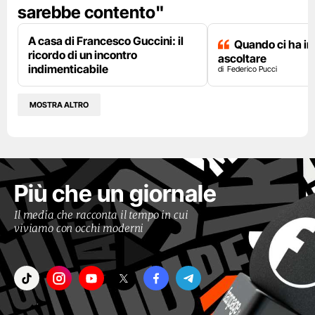
sarebbe contento"
A casa di Francesco Guccini: il
Quando ci ha i
ricordo di un incontro
ascoltare
indimenticabile
Federico Pucci
MOSTRA ALTRO
Più che un giornale
Il media che racconta il tempo in cui
viviamo con occhi moderni