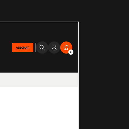
ABBONATI
2