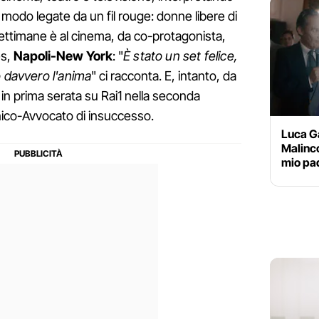
 modo legate da un fil rouge: donne libere di
ettimane è al cinema, da co-protagonista,
es,
Napoli-New York
: "
È stato un set felice,
o davvero l'anima
" ci racconta. E, intanto, da
n prima serata su Rai1 nella seconda
nico-Avvocato di insuccesso.
Luca Ga
Malinco
mio pad