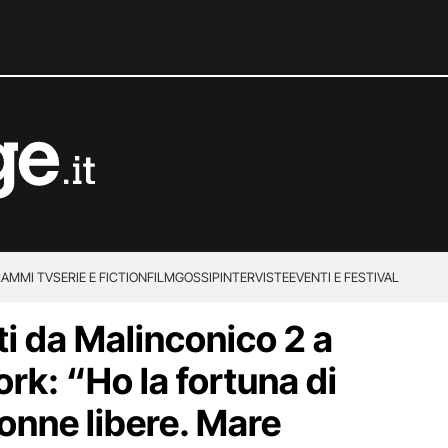
AMMI TV
SERIE E FICTION
FILM
GOSSIP
INTERVISTE
EVENTI E FESTIVAL
 da Malinconico 2 a
rk: “Ho la fortuna di
donne libere. Mare