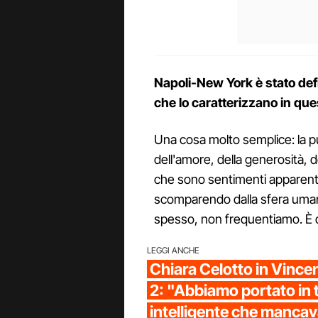
Napoli-New York è stato defi
che lo caratterizzano in qu
Una cosa molto semplice: la p
dell'amore, della generosità, d
che sono sentimenti apparent
scomparendo dalla sfera umana
spesso, non frequentiamo. È q
LEGGI ANCHE
Chiara Celotto in Vinc
2: "Abbiamo portato in t
intelligente che manca