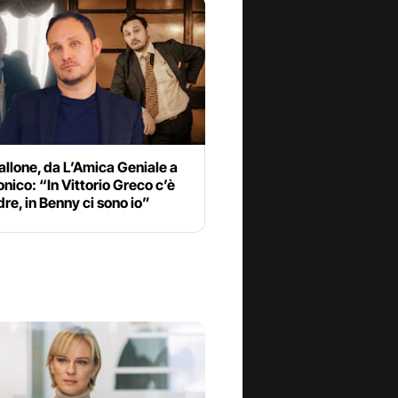
llone, da L’Amica Geniale a
nico: “In Vittorio Greco c’è
re, in Benny ci sono io”