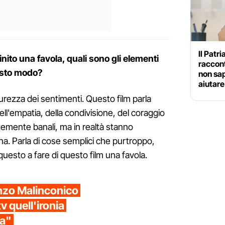
Il Patr
nito una favola, quali sono gli elementi
raccont
esto modo?
non sa
aiutare
urezza dei sentimenti. Questo film parla
ell'empatia, della condivisione, del coraggio
emente banali, ma in realtà stanno
. Parla di cose semplici che purtroppo,
uesto a fare di questo film una favola.
enzo Malinconico
v quell'ironia
va"