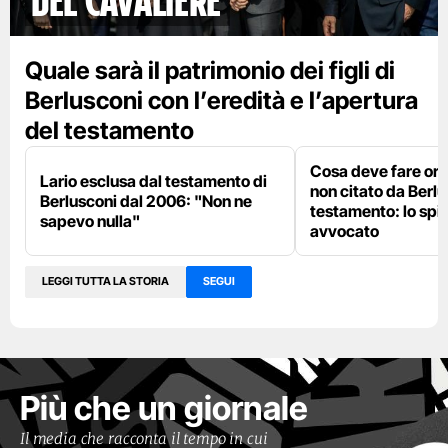
del cavaliere
Quale sarà il patrimonio dei figli di
Berlusconi con l’eredità e l’apertura
del testamento
Cosa deve fare ora L
Lario esclusa dal testamento di
non citato da Berlu
Berlusconi dal 2006: "Non ne
testamento: lo spi
sapevo nulla"
avvocato
LEGGI TUTTA LA STORIA
SEGUI
Più che un giornale
Il media che racconta il tempo in cui