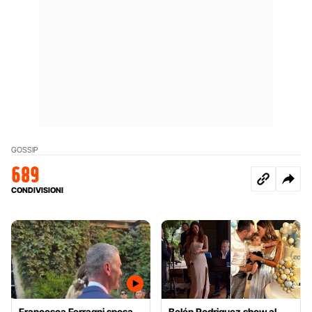
GOSSIP
689
CONDIVISIONI
Francesca Ferragni sposa
Belén Rodriguez show al