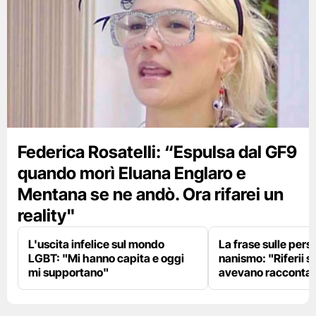
Federica Rosatelli: “Espulsa dal GF9
quando morì Eluana Englaro e
Mentana se ne andò. Ora rifarei un
reality"
L'uscita infelice sul mondo
La frase sulle pers
LGBT: "Mi hanno capita e oggi
nanismo: "Riferii s
mi supportano"
avevano racconta