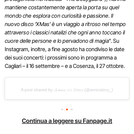
mantiene costantemente aperta la porta su quel
mondo che esplora con curiosità e passione. Il
nuovo disco ‘XMas’ è un viaggio a ritroso nel tempo
attraverso i classici natalizi che ogni anno toccano il
cuore delle persone e lo pervadono di magia
". Su
Instagram, inoltre, a fine agosto ha condiviso le date
dei suoi concerti: i prossimi sono in programma a
Cagliari – il 16 settembre – e a Cosenza, il 27 ottobre.
A post shared by 𝓐𝓶𝓲𝓬𝓲 ♫♪ 𝓢𝓽𝓸𝓻𝔂 (@amicistory_)
Continua a leggere su Fanpage.it