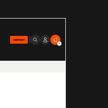
ABBONATI
2