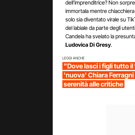
dell'imprenditrice? Non sorpre
immortala mentre chiacchiera
solo sia diventato virale su Ti
del labiale da parte degli utent
Candela ha svelato la presunta
Ludovica Di Gresy
.
LEGGI ANCHE
"Dove lasci i figli tutto i
'nuova' Chiara Ferragni
serenità alle critiche