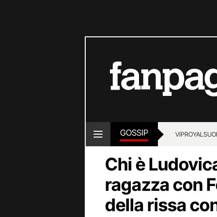
GOSSIP
VIP
ROYALS
UO
Chi è Ludovica
ragazza con F
della rissa co