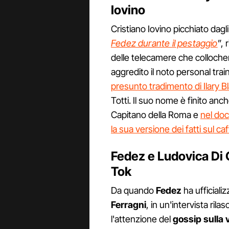
Iovino
Cristiano Iovino picchiato dagli
Fedez durante il pestaggio
”,
delle telecamere che colloche
aggredito il noto personal trai
presunto tradimento di Ilary Bl
Totti. Il suo nome è finito anc
Capitano della Roma e
nel doc
la sua versione dei fatti sul ca
Fedez e Ludovica Di G
Tok
Da quando
Fedez
ha ufficializ
Ferragni
, in un'intervista rila
l'attenzione del
gossip sulla v