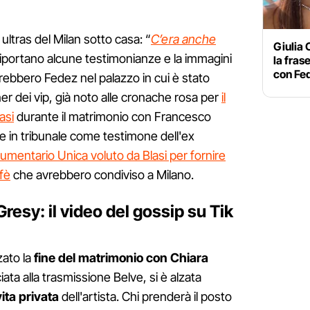
 ultras del Milan sotto casa: “
C’era anche
Giulia 
 riportano alcune testimonianze e la immagini
la frase
con Fe
rebbero Fedez nel palazzo in cui è stato
ner dei vip, già noto alle cronache rosa per
il
asi
durante il matrimonio con Francesco
he in tribunale come testimone dell'ex
umentario Unica voluto da Blasi per fornire
ffè
che avrebbero condiviso a Milano.
resy: il video del gossip su Tik
zato la
fine del matrimonio con Chiara
sciata alla trasmissione Belve, si è alzata
ita privata
dell'artista. Chi prenderà il posto