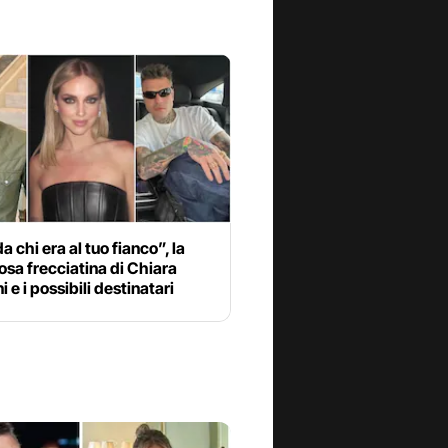
a chi era al tuo fianco”, la
osa frecciatina di Chiara
i e i possibili destinatari