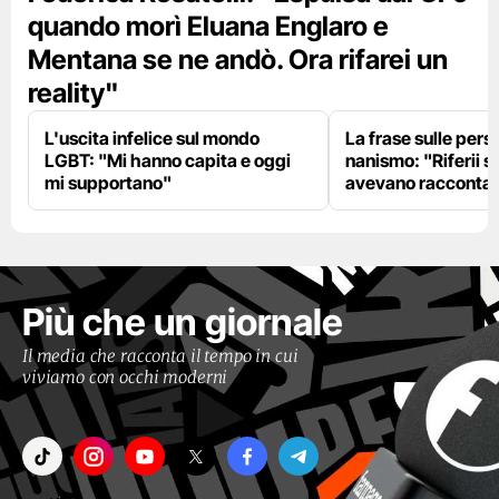
quando morì Eluana Englaro e
Mentana se ne andò. Ora rifarei un
reality"
L'uscita infelice sul mondo
La frase sulle pers
LGBT: "Mi hanno capita e oggi
nanismo: "Riferii s
mi supportano"
avevano racconta
Più che un giornale
Il media che racconta il tempo in cui
viviamo con occhi moderni