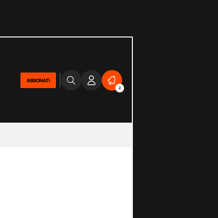
ABBONATI
2