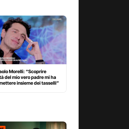
olo Morelli: “Scoprire
ità del mio vero padre mi ha
imettere insieme dei tasselli”
ONE