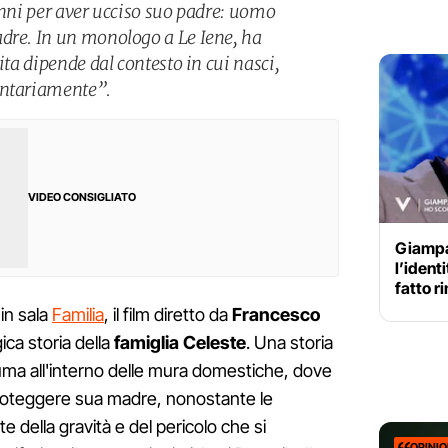
anni per aver ucciso suo padre: uomo
dre. In un monologo a Le Iene, ha
ita dipende dal contesto in cui nasci,
ontariamente”.
VIDEO CONSIGLIATO
Giampa
l’ident
fatto r
in sala
Familia
, il film diretto da
Francesco
ica storia della
famiglia Celeste
. Una storia
nsuma all'interno delle mura domestiche, dove
 proteggere sua madre, nonostante le
te della gravità e del pericolo che si
OPINI