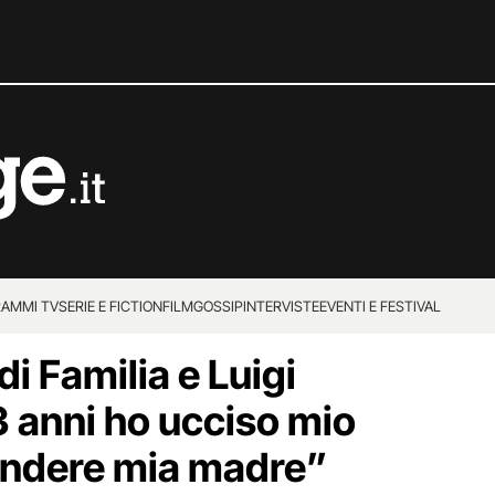
AMMI TV
SERIE E FICTION
FILM
GOSSIP
INTERVISTE
EVENTI E FESTIVAL
di Familia e Luigi
3 anni ho ucciso mio
endere mia madre”