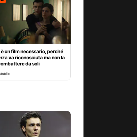
 è un film necessario, perché
enza va riconosciuta ma non la
combattere da soli
stabile