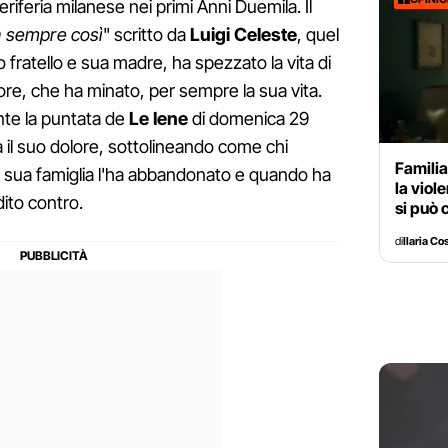
eriferia milanese nei primi Anni Duemila. Il
 sempre così
" scritto da
Luigi Celeste
, quel
fratello e sua madre, ha spezzato la vita di
re, che ha minato, per sempre la sua vita.
nte la puntata de
Le Iene
di domenica 29
 il suo dolore, sottolineando come chi
Familia
 sua famiglia l'ha abbandonato e quando ha
la viol
dito contro.
si può 
di
Ilaria Co