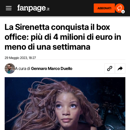
ABBONATI
2
La Sirenetta conquista il box
office: più di 4 milioni di euro in
meno di una settimana
29 Maggio 2023
18:27
,
A cura di
Gennaro Marco Duello