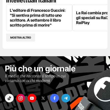
intellettuali italiani
L'editore di Francesco Guccini:
La Rai cambia pr
"Si sentiva prima di tutto uno
gli speciali su Rai3
scrittore. A settembre il libro
RaiPlay
scritto prima di morire"
MOSTRA ALTRO
Più che un giornale
Il media che racconta il tempo in cui
viviamo con occhi moderni