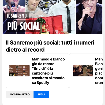
Il Sanremo
più social
Il Sanremo più social: tutti i numeri
dietro al record
Mahmood e Blanco
Mahm
già da record,
Blanco
"Brividi" è la
genito
canzone più
piaci
ascoltata al mondo
dopo l
su Spotify
erano
MOSTRA ALTRO
SEGUI