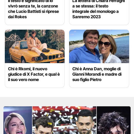
Il testo e significato di Io
La lettera di Chiara Ferragni
vivrò senza te, la canzone
a se stessa: il testo
che Lucio Battisti si riprese
integrale del monologo a
dai Rokes
Sanremo 2023
Chi è Rkomi, il nuovo
Chi è Anna Dan, moglie di
giudice di X Factor, e qual è
Gianni Morandi e madre di
il suo vero nome
suo figlio Pietro