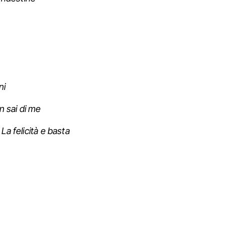
ni
n sai di me
:
La felicità e basta