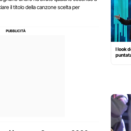
re il titolo della canzone scelta per
I look 
puntat