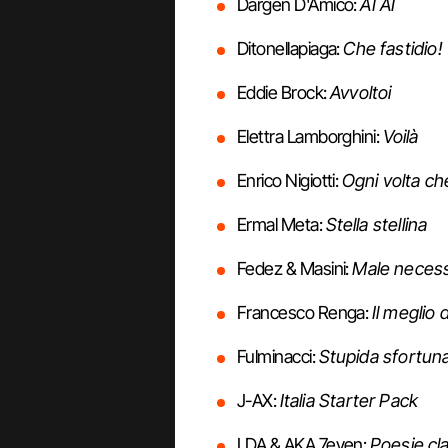
Dargen D'Amico:
AI AI
Ditonellapiaga:
Che fastidio!
Eddie Brock:
Avvoltoi
Elettra Lamborghini:
Voilà
Enrico Nigiotti:
Ogni volta ch
Ermal Meta:
Stella stellina
Fedez & Masini:
Male necess
Francesco Renga:
Il meglio 
Fulminacci:
Stupida sfortun
J-AX:
Italia Starter Pack
LDA & AKA 7even:
Poesie cl