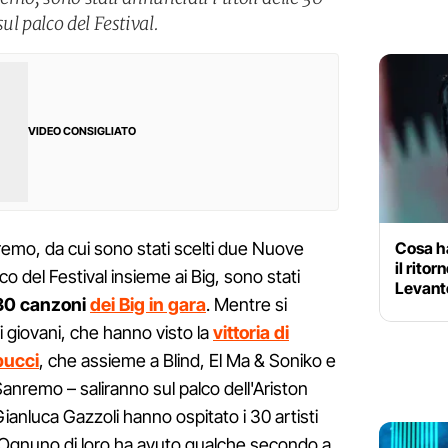
ul palco del Festival.
VIDEO CONSIGLIATO
Cosa ha
nremo, da cui sono stati scelti due Nuove
il rito
o del Festival insieme ai Big, sono stati
Levante
le 30 canzoni
dei Big in gara
. Mentre si
 i giovani, che hanno visto la
vittoria di
pucci
, che assieme a Blind, El Ma & Soniko e
 Sanremo – saliranno sul palco dell'Ariston
Gianluca Gazzoli hanno ospitato i 30 artisti
g. Ognuno di loro ha avuto qualche secondo a