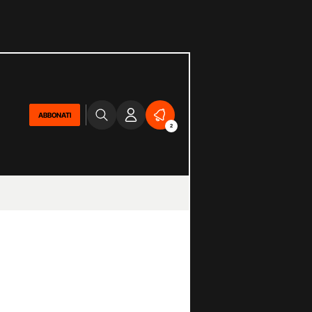
ABBONATI
2