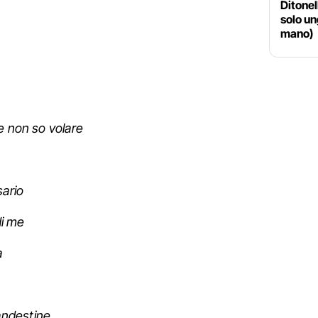
Ditone
solo un
mano)
e non so volare
ario
di me
a
andestine