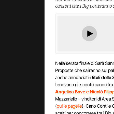
canzoni che i Big porteranno s
Nella serata finale di Sarà Sa
Proposte che saliranno sul palc
anche annunciati
i titoli del
tenevano gli scontri canori tra
Angelica Bove e Nicolò Filip
Mazzariello – vincitori di Area
(
qui le pagelle
), Carlo Conti e 
scelti per concorrere tra i Bi