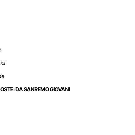
e
ici
de
POSTE:
DA SANREMO GIOVANI