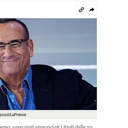
lpozzi/LaPresse
emo, sono stati annunciati i titoli delle 30