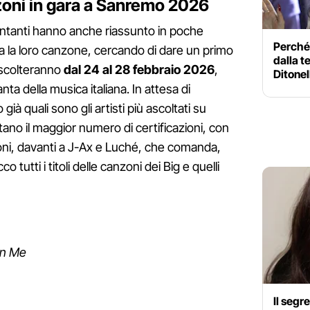
anzoni in gara a Sanremo 2026
cantanti hanno anche riassunto in poche
Perché 
la la loro canzone, cercando di dare un primo
dalla t
ascolteranno
dal 24 al 28 febbraio 2026
,
Ditone
nta della musica italiana. In attesa di
ià quali sono gli artisti più ascoltati su
tano il maggior numero di certificazioni, con
ioni, davanti a J-Ax e Luché, che comanda,
o tutti i titoli delle canzoni dei Big e quelli
on Me
Il segr