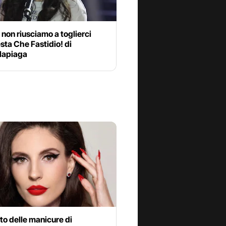
non riusciamo a toglierci
esta Che Fastidio! di
llapiaga
eto delle manicure di