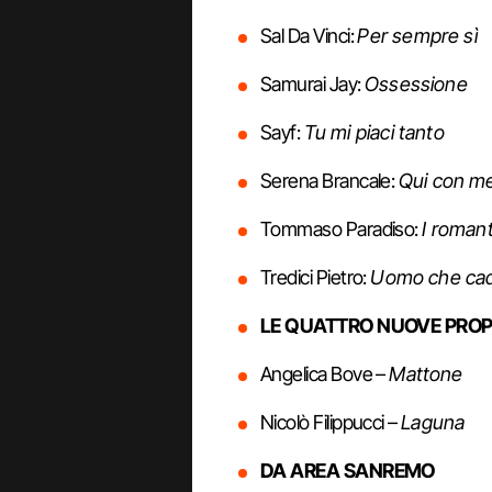
Sal Da Vinci:
Per sempre sì
Samurai Jay:
Ossessione
Sayf:
Tu mi piaci tanto
Serena Brancale:
Qui con m
Tommaso Paradiso:
I romant
Tredici Pietro:
Uomo che ca
LE QUATTRO NUOVE PRO
Angelica Bove –
Mattone
Nicolò Filippucci –
Laguna
DA AREA SANREMO