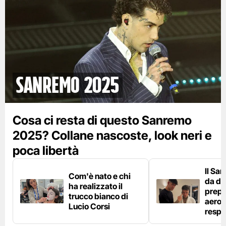
Sanremo 2025
Cosa ci resta di questo Sanremo
2025? Collane nascoste, look neri e
poca libertà
Il Sa
Com'è nato e chi
da die
ha realizzato il
prepa
trucco bianco di
aeros
Lucio Corsi
respi