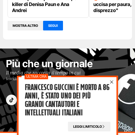
killer di Denisa Paun e Ana
uccisa per paura, 
Andrei
disprezzo"
MOSTRA ALTRO
SEGUI
Più che un giornale
Il media che racconta il tempo in cui
viviamo con occhi moderni
Francesco Guccini è morto a 86
anni, è stato uno dei più
grandi cantautori e
intellettuali italiani
LEGGI L'ARTICOLO