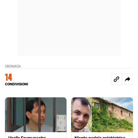
CRONACA
14
CONDIVISIONI
Vasile Frumuzache
Niente perizia psichiatrica