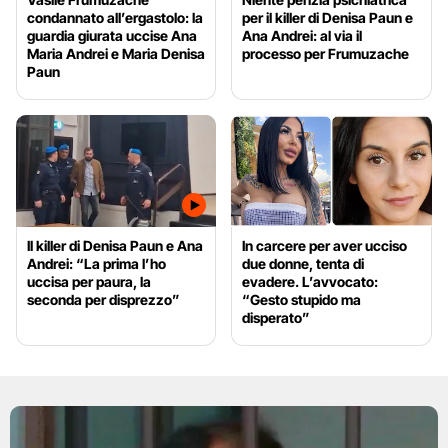
condannato all’ergastolo: la
per il killer di Denisa Paun e
guardia giurata uccise Ana
Ana Andrei: al via il
Maria Andrei e Maria Denisa
processo per Frumuzache
Paun
Il killer di Denisa Paun e Ana
In carcere per aver ucciso
Andrei: “La prima l’ho
due donne, tenta di
uccisa per paura, la
evadere. L’avvocato:
seconda per disprezzo”
“Gesto stupido ma
disperato”