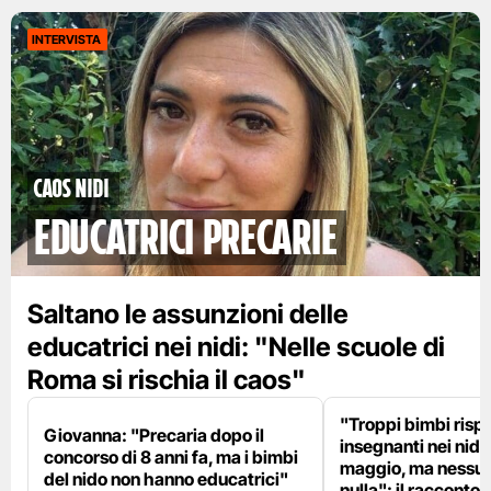
INTERVISTA
Caos nidi
educatrici precarie
Saltano le assunzioni delle
educatrici nei nidi: "Nelle scuole di
Roma si rischia il caos"
"Troppi bimbi rispe
Giovanna: "Precaria dopo il
insegnanti nei nidi?
concorso di 8 anni fa, ma i bimbi
maggio, ma nessun
del nido non hanno educatrici"
nulla": il racconto d