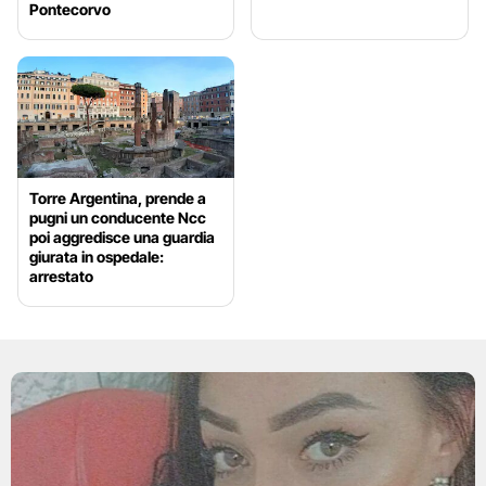
Pontecorvo
Torre Argentina, prende a
pugni un conducente Ncc
poi aggredisce una guardia
giurata in ospedale:
arrestato