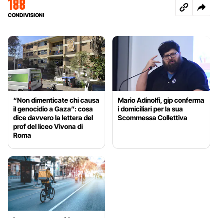
188
CONDIVISIONI
“Non dimenticate chi causa
Mario Adinolfi, gip conferma
il genocidio a Gaza”: cosa
i domiciliari per la sua
dice davvero la lettera del
Scommessa Collettiva
prof del liceo Vivona di
Roma