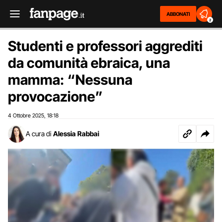
ABBONATI
2
Studenti e professori aggrediti
da comunità ebraica, una
mamma: “Nessuna
provocazione”
4 Ottobre 2025
18:18
,
A cura di
Alessia Rabbai