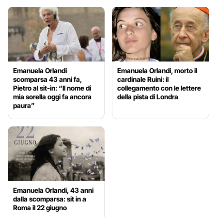
Emanuela Orlandi
Emanuela Orlandi, morto il
scomparsa 43 anni fa,
cardinale Ruini: il
Pietro al sit-in: “Il nome di
collegamento con le lettere
mia sorella oggi fa ancora
della pista di Londra
paura”
Emanuela Orlandi, 43 anni
dalla scomparsa: sit in a
Roma il 22 giugno