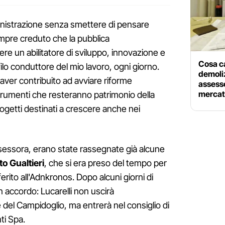
nistrazione senza smettere di pensare
mpre creduto che la pubblica
e un abilitatore di sviluppo, innovazione e
Cosa c
filo conduttore del mio lavoro, ogni giorno.
demoliz
 aver contribuito ad avviare riforme
assesso
merca
strumenti che resteranno patrimonio della
rogetti destinati a crescere anche nei
ssessora, erano state rassegnate già alcune
o Gualtieri
, che si era preso del tempo per
ferito all'Adnkronos. Dopo alcuni giorni di
 accordo: Lucarelli non uscirà
del Campidoglio, ma entrerà nel consiglio di
ti Spa.