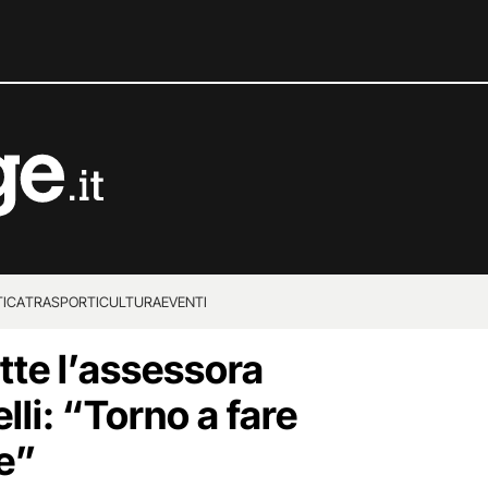
TICA
TRASPORTI
CULTURA
EVENTI
tte l’assessora
li: “Torno a fare
ce”