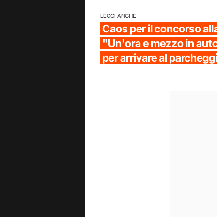
LEGGI ANCHE
Caos per il concorso all
"Un'ora e mezzo in auto 
per arrivare al parchegg