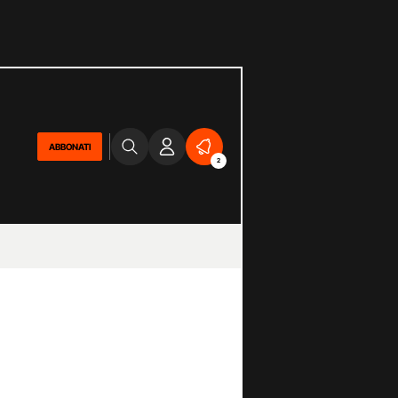
ABBONATI
2