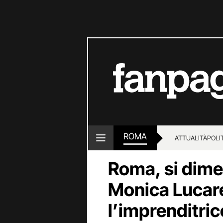
ROMA
ATTUALITÀ
POLI
Roma, si dime
Monica Lucarel
l’imprenditri