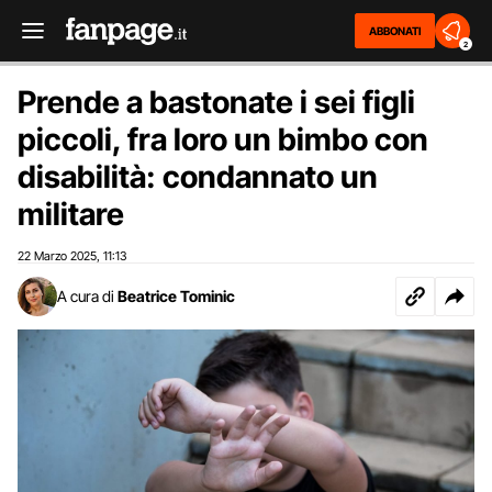
ABBONATI
2
Prende a bastonate i sei figli
piccoli, fra loro un bimbo con
disabilità: condannato un
militare
22 Marzo 2025
11:13
,
A cura di
Beatrice Tominic