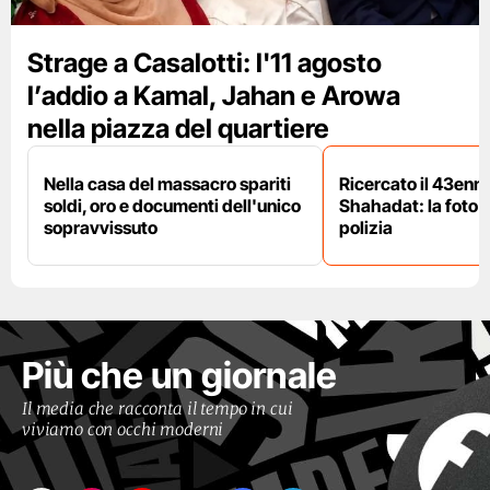
Strage a Casalotti: l'11 agosto
l’addio a Kamal, Jahan e Arowa
nella piazza del quartiere
Nella casa del massacro spariti
Ricercato il 43enn
soldi, oro e documenti dell'unico
Shahadat: la foto 
sopravvissuto
polizia
Più che un giornale
Il media che racconta il tempo in cui
viviamo con occhi moderni