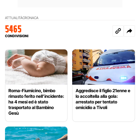
ATTUALITÀ
CRONACA
5465
CONDIVISIONI
Roma-Fiumicino, bimbo
Aggredisce il figlio 21enne e
rimasto ferito nell’incidente:
lo accoltella alla gola:
ha 4 mesi ed è stato
arrestato per tentato
trasportato al Bambino
omicidio a Tivoli
Gesù