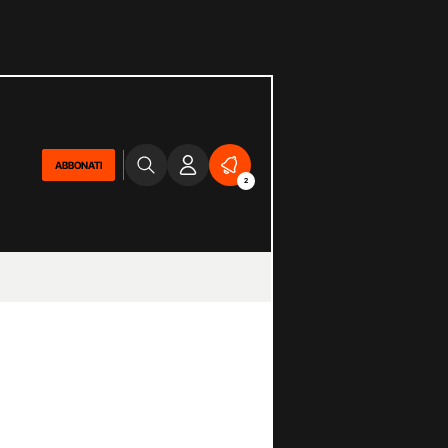
ABBONATI
2