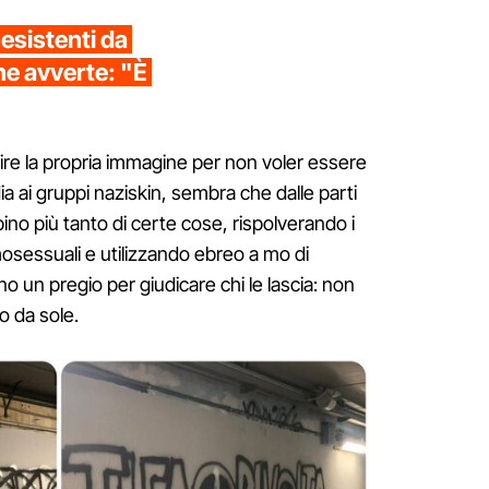
esistenti da
ne avverte: "È
ire la propria immagine per non voler essere
ia ai gruppi naziskin, sembra che dalle parti
no più tanto di certe cose, rispolverando i
omosessuali e utilizzando ebreo a mo di
nno un pregio per giudicare chi le lascia: non
o da sole.