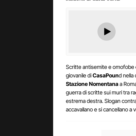
Scritte antisemite e omofobe 
giovanile di
CasaPoun
d nella
Stazione Nomentana
a Roma
guerra di scritte sui muri tra rag
estrema destra. Slogan contra
accavallano e si cancellano a 