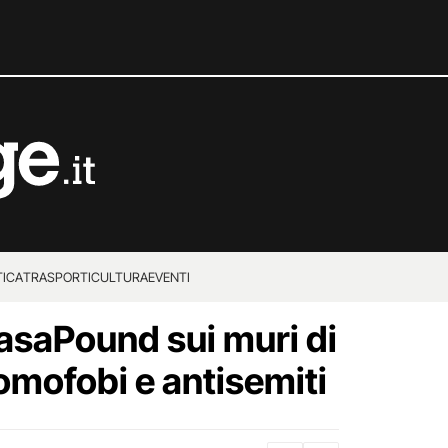
TICA
TRASPORTI
CULTURA
EVENTI
CasaPound sui muri di
omofobi e antisemiti