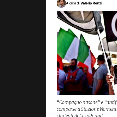
A cura di
Valerio Renzi
“Compagno nasone” e “antifa i
comparse a Stazione Nomentan
studenti di CasaPound.