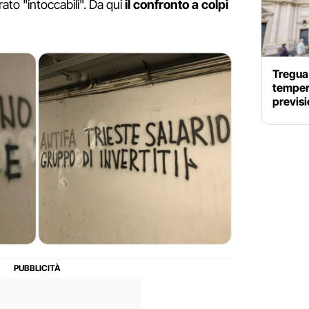
to "intoccabili". Da qui
il confronto a colpi
Tregua 
tempera
previs