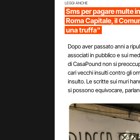
LEGGI ANCHE
Sms per pagare multe in
Roma Capitale, il Comu
una truffa"
Dopo aver passato anni a ripul
associati in pubblico e sui med
di CasaPound non si preoccupi
cari vecchi insulti contro gli 
insulto. Le scritte sui muri ha
si possono equivocare, parlan