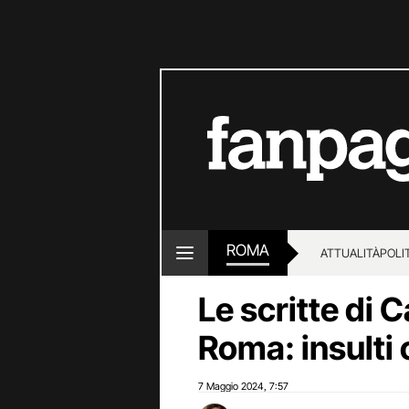
ROMA
ATTUALITÀ
POLI
Le scritte di 
Roma: insulti 
7 Maggio 2024
7:57
,