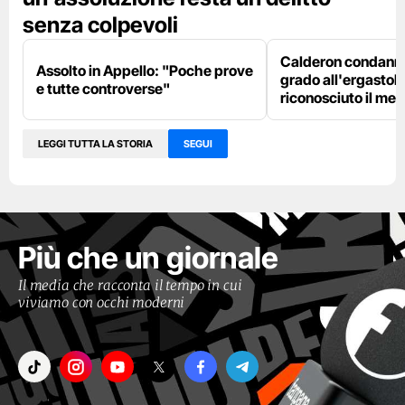
senza colpevoli
Calderon condanna
Assolto in Appello: "Poche prove
grado all'ergastolo
e tutte controverse"
riconosciuto il me
LEGGI TUTTA LA STORIA
SEGUI
Più che un giornale
Il media che racconta il tempo in cui
viviamo con occhi moderni