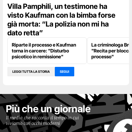
Villa Pamphili, un testimone ha
visto Kaufman con la bimba forse
già morta: “La polizia non mi ha
dato retta”
Riparte il processo e Kaufman
La criminologa Br
torna in carcere: "Disturbo
"Recita per bloccar
psicotico in remissione"
processo"
LEGGI TUTTA LA STORIA
SEGUI
Più che un giornale
Il media che racconta il tempo in cui
viviamo con occhi moderni