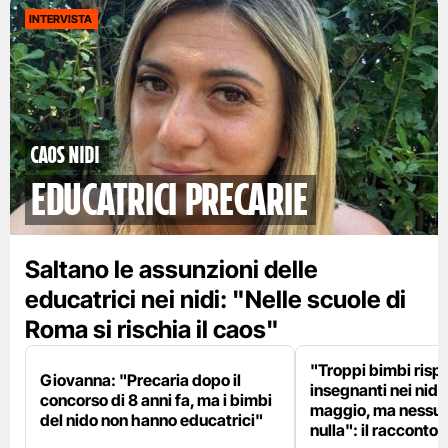
INTERVISTA
Caos nidi
educatrici precarie
Saltano le assunzioni delle
educatrici nei nidi: "Nelle scuole di
Roma si rischia il caos"
"Troppi bimbi rispe
Giovanna: "Precaria dopo il
insegnanti nei nidi?
concorso di 8 anni fa, ma i bimbi
maggio, ma nessun
del nido non hanno educatrici"
nulla": il racconto d