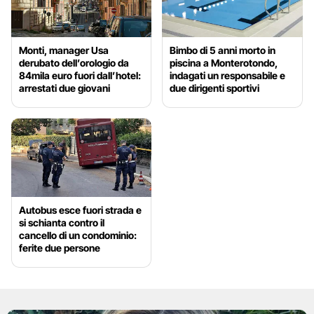
Monti, manager Usa
Bimbo di 5 anni morto in
derubato dell’orologio da
piscina a Monterotondo,
84mila euro fuori dall’hotel:
indagati un responsabile e
arrestati due giovani
due dirigenti sportivi
Autobus esce fuori strada e
si schianta contro il
cancello di un condominio:
ferite due persone