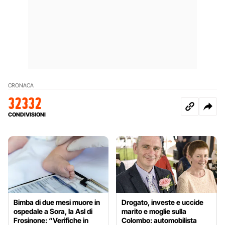
CRONACA
32332
CONDIVISIONI
Bimba di due mesi muore in
Drogato, investe e uccide
ospedale a Sora, la Asl di
marito e moglie sulla
Frosinone: “Verifiche in
Colombo: automobilista