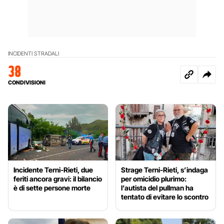
INCIDENTI STRADALI
38
CONDIVISIONI
Incidente Terni-Rieti, due
Strage Terni-Rieti, s’indaga
feriti ancora gravi: il bilancio
per omicidio plurimo:
è di sette persone morte
l’autista del pullman ha
tentato di evitare lo scontro