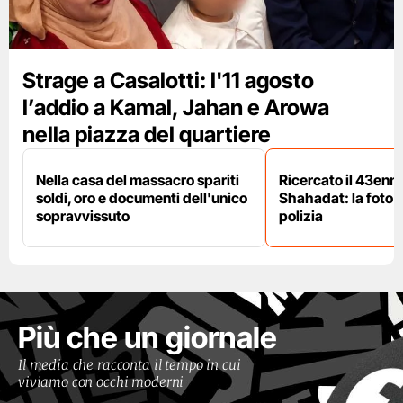
Strage a Casalotti: l'11 agosto
l’addio a Kamal, Jahan e Arowa
nella piazza del quartiere
Nella casa del massacro spariti
Ricercato il 43enn
soldi, oro e documenti dell'unico
Shahadat: la foto 
sopravvissuto
polizia
Più che un giornale
Il media che racconta il tempo in cui
viviamo con occhi moderni