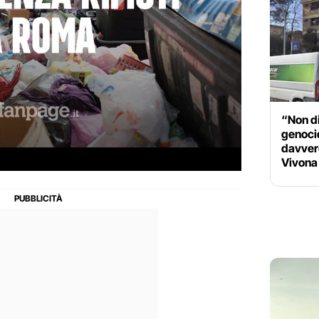
“Non di
genoci
davvero
Vivona