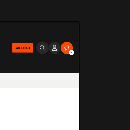
ABBONATI
2