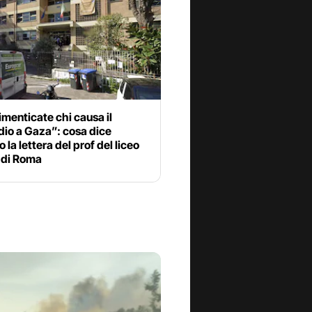
menticate chi causa il
dio a Gaza”: cosa dice
 la lettera del prof del liceo
 di Roma