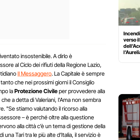
Incend
verso il
dell’A
l’Aurel
ventato insostenibile. A dirlo è
ssore al Ciclo dei rifiuti della Regione Lazio,
otidiano
Il Messaggero
. La Capitale è sempre
nto che nei prossimi giorni il Consiglio
mpo la
Protezione Civile
per provvedere alla
o, che a detta di Valeriani, l'Ama non sembra
e. "Se stiamo valutando il ricorso alla
assessore – è perché oltre alla questione
ervono alla città c’è un tema di gestione della
 una Tari tra le più alte d’Italia, il servizio è