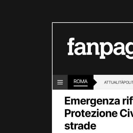
ROMA
ATTUALITÀ
POLI
Emergenza rif
Protezione Civ
strade