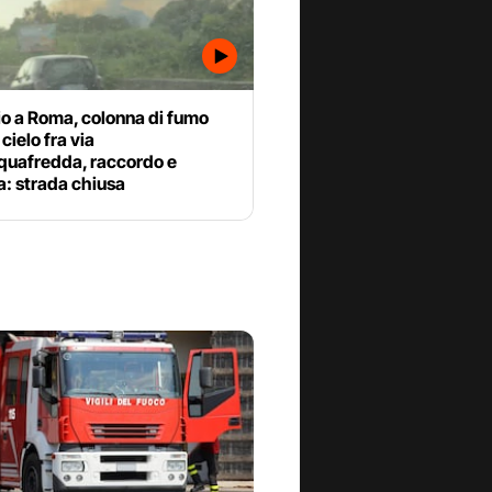
io a Roma, colonna di fumo
 cielo fra via
cquafredda, raccordo e
ia: strada chiusa