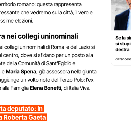
 territorio romano: questa rappresenta
ressante che vedremo sulla città, il vero e
ossime elezioni.
ra nei collegi uninominali
Se la s
si stup
i collegi uninominali di Roma e del Lazio si
destra
el centro, dove si sfidano per un posto alla
di
Francesc
te della Comunità di Sant'Egidio e
s e
Maria Spena
, già assessora nella giunta
aggiunge un volto noto del Terzo Polo: l'ex
e alla Famiglia
Elena Bonetti
, di Italia Viva.
ta deputato: in
a Roberta Gaeta