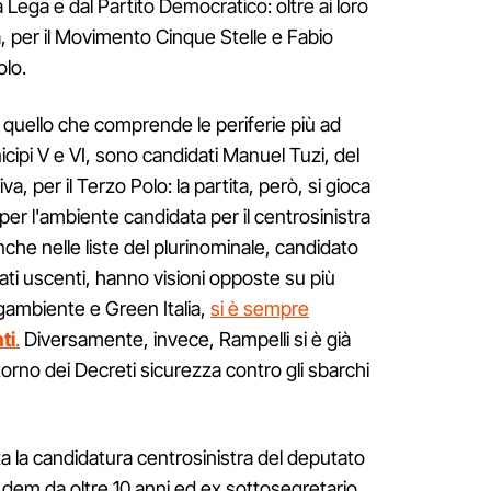
 Lega e dal Partito Democratico: oltre ai loro
, per il Movimento Cinque Stelle e Fabio
olo.
 quello che comprende le periferie più ad
icipi V e VI, sono candidati Manuel Tuzi, del
va, per il Terzo Polo: la partita, però, si gioca
a per l'ambiente candidata per il centrosinistra
che nelle liste del plurinominale, candidato
ati uscenti, hanno visioni opposte su più
egambiente e Green Italia,
si è sempre
ti
.
Diversamente, invece, Rampelli si è già
orno dei Decreti sicurezza contro gli sbarchi
a la candidatura centrosinistra del deputato
 dem da oltre 10 anni ed ex sottosegretario