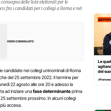
consegna delle liste elettorali per le
esi fra i candidati per i collegi a Roma e nel
OPINI
VIDEO CONSIGLIATO
Le qua
agitano
e le candidate nei collegi uninominali di Roma
del su
itiche del 25 settembre 2022. Il termine per
di
Francesc
lunedì 22 agosto alle ore 20 e adesso la
a ad iniziare una
fase determinante
prima
l 25 settembre prossimo. In alcuni collegi
a più accesa.