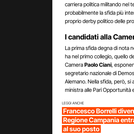
carriera politica militando nel
probabilmente la sfida più inte
proprio derby politico delle pr
I candidati alla Came
La prima sfida degna di nota ne
ha nel primo collegio, quello d
Camera
Paolo Ciani
, esponen
segretario nazionale di Demo
Alemano. Nella sfida, però, si 
ministra alle Pari Opportunità 
LEGGI ANCHE
Francesco Borrelli diven
Regione Campania entr
al suo posto