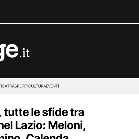
TICA
TRASPORTI
CULTURA
EVENTI
tutte le sfide tra
nel Lazio: Meloni,
onino, Calenda