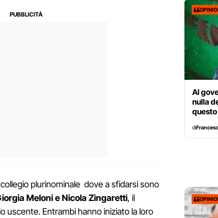
OPINI
Al gove
nulla d
questo
di
Francesc
collegio plurinominale dove a sfidarsi sono
iorgia Meloni e Nicola Zingaretti
, il
OPINI
o uscente. Entrambi hanno iniziato la loro