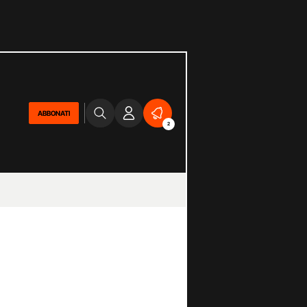
ABBONATI
2