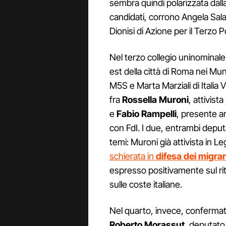
sembra quindi polarizzata dalla
candidati, corrono Angela Sala
Dionisi di Azione per il Terzo P
Nel terzo collegio uninominale
est della città di Roma nei Mun
M5S e Marta Marziali di Italia Vi
fra
Rossella Muroni
, attivist
e
Fabio Rampelli
, presente an
con FdI. I due, entrambi deput
temi: Muroni già attivista in L
schierata in
difesa dei migran
espresso positivamente sul rit
sulle coste italiane.
Nel quarto, invece, confermat
Roberto Morassut
, deputato