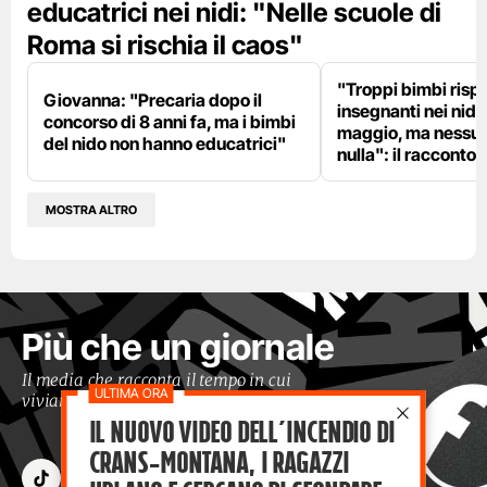
educatrici nei nidi: "Nelle scuole di
Roma si rischia il caos"
"Troppi bimbi rispe
Giovanna: "Precaria dopo il
insegnanti nei nidi?
concorso di 8 anni fa, ma i bimbi
maggio, ma nessun
del nido non hanno educatrici"
nulla": il racconto d
MOSTRA ALTRO
Più che un giornale
Il media che racconta il tempo in cui
viviamo con occhi moderni
Il nuovo video dell’incendio di
Crans-Montana, i ragazzi