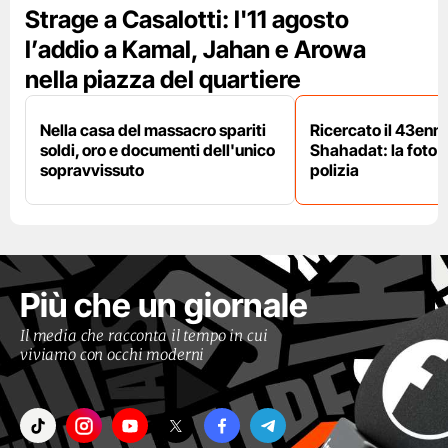
Strage a Casalotti: l'11 agosto
l’addio a Kamal, Jahan e Arowa
nella piazza del quartiere
Nella casa del massacro spariti
Ricercato il 43enn
soldi, oro e documenti dell'unico
Shahadat: la foto 
sopravvissuto
polizia
Più che un giornale
Il media che racconta il tempo in cui
viviamo con occhi moderni