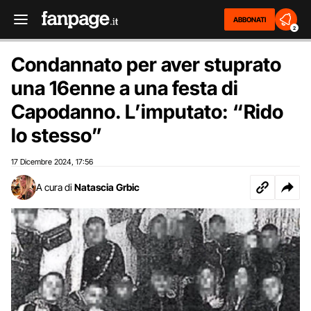
ABBONATI
2
Condannato per aver stuprato
una 16enne a una festa di
Capodanno. L’imputato: “Rido
lo stesso”
17 Dicembre 2024
17:56
,
A cura di
Natascia Grbic