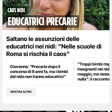
Caos nidi
educatrici precarie
Saltano le assunzioni delle
educatrici nei nidi: "Nelle scuole di
Roma si rischia il caos"
"Troppi bimbi rispe
Giovanna: "Precaria dopo il
insegnanti nei nidi?
concorso di 8 anni fa, ma i bimbi
maggio, ma nessun
del nido non hanno educatrici"
nulla": il racconto d
MOSTRA ALTRO