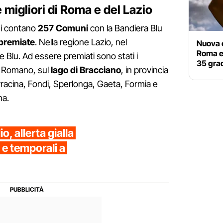
 migliori di Roma e del Lazio
 si contano
257 Comuni
con la Bandiera Blu
premiate
. Nella regione Lazio, nel
Nuova o
Roma e
e Blu. Ad essere premiati sono stati i
35 grad
o Romano, sul
lago di Bracciano
, in provincia
rracina, Fondi, Sperlonga, Gaeta, Formia e
na.
, allerta gialla
 e temporali a