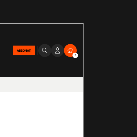
ABBONATI
2