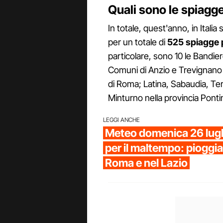
Quali sono le spiagge
In totale, quest'anno, in Italia
per un totale di
525 spiagge 
particolare, sono 10 le Bandier
Comuni di Anzio e Trevignan
di Roma; Latina, Sabaudia, Te
Minturno nella provincia Ponti
LEGGI ANCHE
Meteo domenica 26 luglio
per il maltempo: pioggia
Roma e nel Lazio