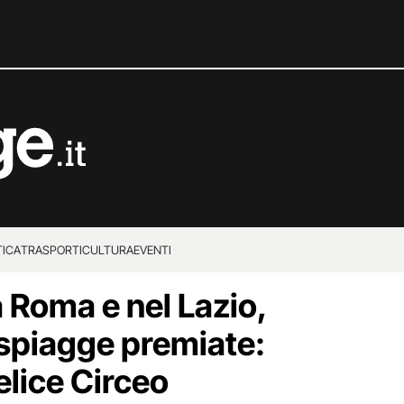
TICA
TRASPORTI
CULTURA
EVENTI
 Roma e nel Lazio,
 spiagge premiate:
elice Circeo